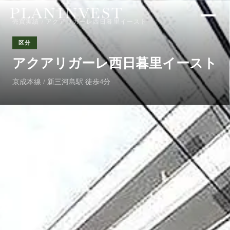
売買実績
/ アクアリガーレ西日暮里イースト
区分
アクアリガーレ西日暮里イースト
京成本線 / 新三河島駅 徒歩4分