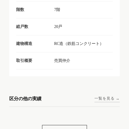
7階
階数
20戸
総戸数
RC造（鉄筋コンクリート）
建物構造
売買仲介
取引概要
東京メトロ日比谷線 / 入谷駅
大阪メトロ谷町線 / 四天王寺
西鉄天神大牟田線 / 大橋駅 徒
西鉄天神大牟田線 / 西鉄平尾
徒歩1分
前夕陽ヶ丘駅 徒歩4分
区分の他の実績
一覧を見る →
歩9分
駅 徒歩6分
コンシェリア東京入谷
ラナップスクエア四天
ランディックO2227
ランディックO2239
ステーションフロント
王寺