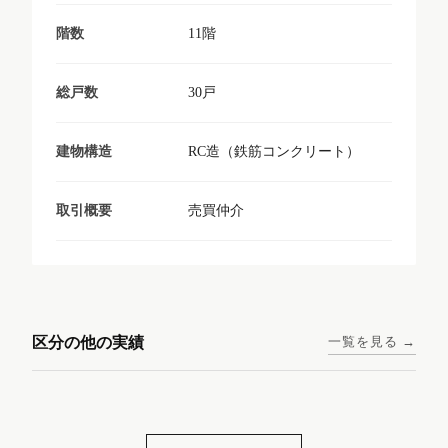
11階
階数
30戸
総戸数
RC造（鉄筋コンクリート）
建物構造
売買仲介
取引概要
東京メトロ日比谷線 / 入谷駅
大阪メトロ谷町線 / 四天王寺
西鉄天神大牟田線 / 大橋駅 徒
西鉄天神大牟田線 / 西鉄平尾
徒歩1分
前夕陽ヶ丘駅 徒歩4分
区分の他の実績
一覧を見る →
歩9分
駅 徒歩6分
コンシェリア東京入谷
ラナップスクエア四天
ランディックO2227
ランディックO2239
ステーションフロント
王寺