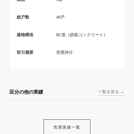
40戸
総戸数
RC造（鉄筋コンクリート）
建物構造
売買仲介
取引概要
東京メトロ日比谷線 / 入谷駅
大阪メトロ谷町線 / 四天王寺
西鉄天神大牟田線 / 大橋駅 徒
西鉄天神大牟田線 / 西鉄平尾
徒歩1分
前夕陽ヶ丘駅 徒歩4分
区分の他の実績
一覧を見る →
歩9分
駅 徒歩6分
コンシェリア東京入谷
ラナップスクエア四天
ランディックO2227
ランディックO2239
ステーションフロント
王寺
売買実績一覧