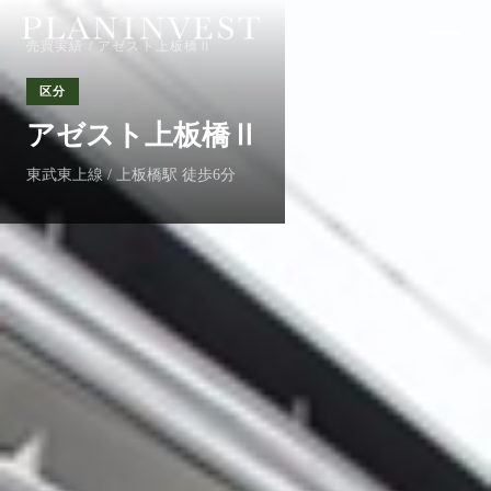
売買実績
/ アゼスト上板橋Ⅱ
区分
アゼスト上板橋Ⅱ
東武東上線 / 上板橋駅 徒歩6分