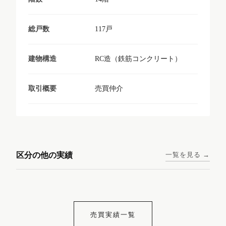
117戸
総戸数
RC造（鉄筋コンクリート）
建物構造
売買仲介
取引概要
東京メトロ日比谷線 / 入谷駅
大阪メトロ谷町線 / 四天王寺
西鉄天神大牟田線 / 大橋駅 徒
西鉄天神大牟田線 / 西鉄平尾
徒歩1分
前夕陽ヶ丘駅 徒歩4分
区分の他の実績
一覧を見る →
歩9分
駅 徒歩6分
コンシェリア東京入谷
ラナップスクエア四天
ランディックO2227
ランディックO2239
ステーションフロント
王寺
売買実績一覧