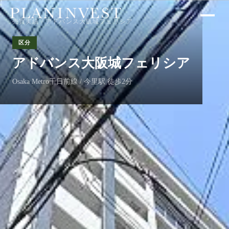
売買実績
/ アドバンス大阪城フェリシア
区分
アドバンス大阪城フェリシア
Osaka Metro千日前線 / 今里駅 徒歩2分