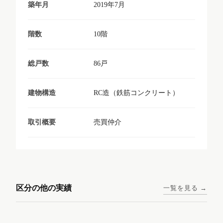
2019年7月
築年月
10階
階数
86戸
総戸数
RC造（鉄筋コンクリート）
建物構造
売買仲介
取引概要
東京メトロ日比谷線 / 入谷駅
大阪メトロ谷町線 / 四天王寺
西鉄天神大牟田線 / 大橋駅 徒
西鉄天神大牟田線 / 西鉄平尾
徒歩1分
前夕陽ヶ丘駅 徒歩4分
区分の他の実績
一覧を見る →
歩9分
駅 徒歩6分
コンシェリア東京入谷
ラナップスクエア四天
ランディックO2227
ランディックO2239
ステーションフロント
王寺