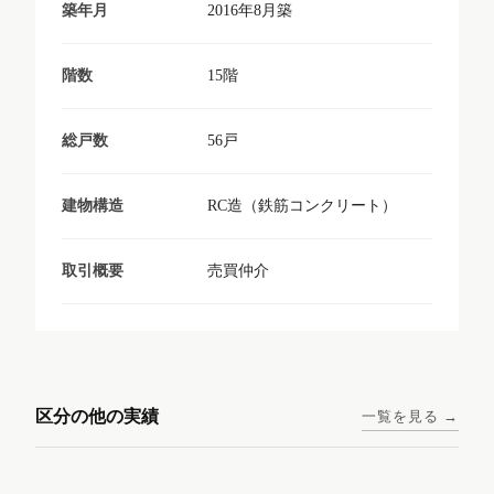
2016年8月築
築年月
15階
階数
56戸
総戸数
RC造（鉄筋コンクリート）
建物構造
売買仲介
取引概要
東京メトロ日比谷線 / 入谷駅
大阪メトロ谷町線 / 四天王寺
西鉄天神大牟田線 / 大橋駅 徒
西鉄天神大牟田線 / 西鉄平尾
徒歩1分
前夕陽ヶ丘駅 徒歩4分
区分の他の実績
一覧を見る →
歩9分
駅 徒歩6分
コンシェリア東京入谷
ラナップスクエア四天
ランディックO2227
ランディックO2239
ステーションフロント
王寺