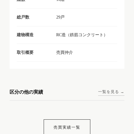
29戸
総戸数
RC造（鉄筋コンクリート）
建物構造
売買仲介
取引概要
東京メトロ日比谷線 / 入谷駅
大阪メトロ谷町線 / 四天王寺
西鉄天神大牟田線 / 大橋駅 徒
西鉄天神大牟田線 / 西鉄平尾
徒歩1分
前夕陽ヶ丘駅 徒歩4分
区分の他の実績
一覧を見る →
歩9分
駅 徒歩6分
コンシェリア東京入谷
ラナップスクエア四天
ランディックO2227
ランディックO2239
ステーションフロント
王寺
売買実績一覧