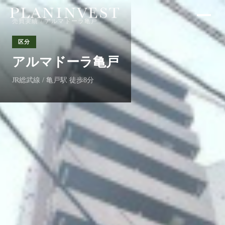
売買実績
/ アルマドーラ亀戸
区分
アルマドーラ亀戸
JR総武線 / 亀戸駅 徒歩8分