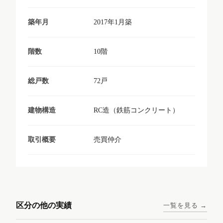
2017年1月築
築年月
10階
階数
72戸
総戸数
RC造（鉄筋コンクリート）
建物構造
売買仲介
取引概要
東京メトロ日比谷線 / 入谷駅
大阪メトロ谷町線 / 四天王寺
西鉄天神大牟田線 / 大橋駅 徒
西鉄天神大牟田線 / 西鉄平尾
徒歩1分
前夕陽ヶ丘駅 徒歩4分
区分の他の実績
一覧を見る →
歩9分
駅 徒歩6分
コンシェリア東京入谷
ラナップスクエア四天
ランディックO2227
ランディックO2239
ステーションフロント
王寺