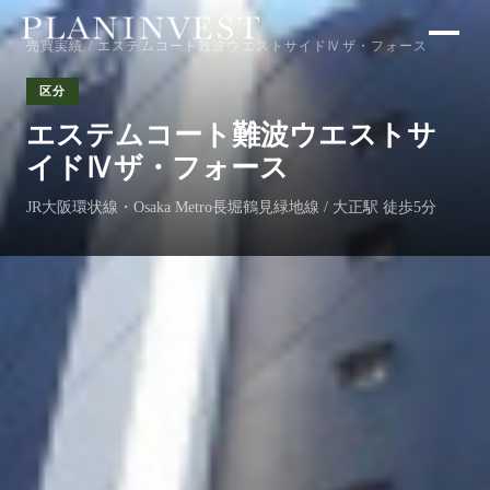
売買実績
/ エステムコート難波ウエストサイドⅣザ・フォース
区分
エステムコート難波ウエストサ
イドⅣザ・フォース
JR大阪環状線・Osaka Metro長堀鶴見緑地線 / 大正駅 徒歩5分