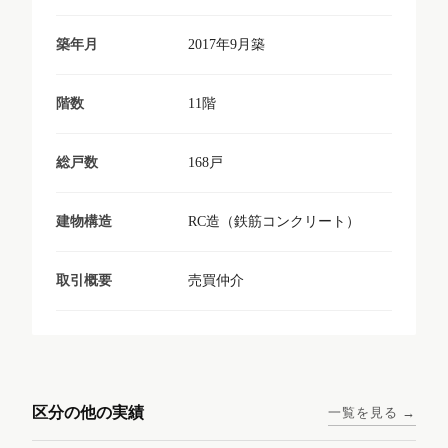
2017年9月築
築年月
11階
階数
168戸
総戸数
RC造（鉄筋コンクリート）
建物構造
売買仲介
取引概要
東京メトロ日比谷線 / 入谷駅
大阪メトロ谷町線 / 四天王寺
西鉄天神大牟田線 / 大橋駅 徒
西鉄天神大牟田線 / 西鉄平尾
徒歩1分
前夕陽ヶ丘駅 徒歩4分
区分の他の実績
一覧を見る →
歩9分
駅 徒歩6分
コンシェリア東京入谷
ラナップスクエア四天
ランディックO2227
ランディックO2239
ステーションフロント
王寺