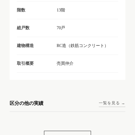
13階
階数
70戸
総戸数
RC造（鉄筋コンクリート）
建物構造
売買仲介
取引概要
東京メトロ日比谷線 / 入谷駅
大阪メトロ谷町線 / 四天王寺
西鉄天神大牟田線 / 大橋駅 徒
西鉄天神大牟田線 / 西鉄平尾
徒歩1分
前夕陽ヶ丘駅 徒歩4分
区分の他の実績
一覧を見る →
歩9分
駅 徒歩6分
コンシェリア東京入谷
ラナップスクエア四天
ランディックO2227
ランディックO2239
ステーションフロント
王寺