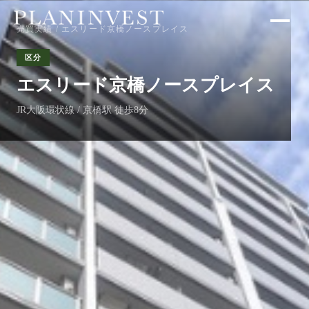
売買実績
/ エスリード京橋ノースプレイス
区分
エスリード京橋ノースプレイス
JR大阪環状線 / 京橋駅 徒歩8分