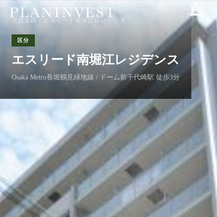
売買実績
/ エスリード南堀江レジデンス
区分
エスリード南堀江レジデンス
Osaka Metro長堀鶴見緑地線 / ドーム前千代崎駅 徒歩3分