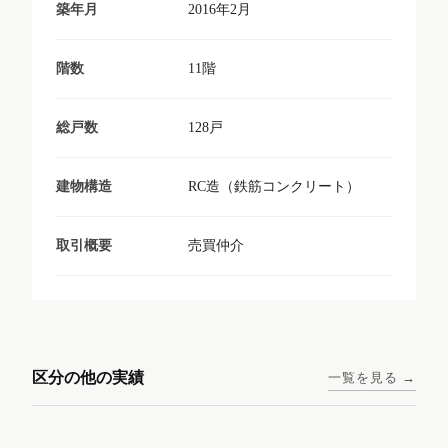
2016年2月
築年月
11階
階数
128戸
総戸数
RC造（鉄筋コンクリート）
建物構造
売買仲介
取引概要
東京メトロ日比谷線 / 入谷駅
大阪メトロ谷町線 / 四天王寺
西鉄天神大牟田線 / 大橋駅 徒
西鉄天神大牟田線 / 西鉄平尾
徒歩1分
前夕陽ヶ丘駅 徒歩4分
区分の他の実績
一覧を見る →
歩9分
駅 徒歩6分
コンシェリア東京入谷
ラナップスクエア四天
ランディックO2227
ランディックO2239
ステーションフロント
王寺