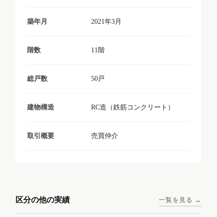
2021年3月
築年月
11階
階数
50戸
総戸数
RC造（鉄筋コンクリート）
建物構造
売買仲介
取引概要
東京メトロ日比谷線 / 入谷駅
大阪メトロ谷町線 / 四天王寺
西鉄天神大牟田線 / 大橋駅 徒
西鉄天神大牟田線 / 西鉄平尾
徒歩1分
前夕陽ヶ丘駅 徒歩4分
区分の他の実績
一覧を見る →
歩9分
駅 徒歩6分
コンシェリア東京入谷
ラナップスクエア四天
ランディックO2227
ランディックO2239
ステーションフロント
王寺