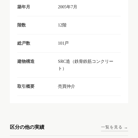
2005年7月
築年月
12階
階数
101戸
総戸数
SRC造（鉄骨鉄筋コンクリー
建物構造
ト）
売買仲介
取引概要
東京メトロ日比谷線 / 入谷駅
大阪メトロ谷町線 / 四天王寺
西鉄天神大牟田線 / 大橋駅 徒
西鉄天神大牟田線 / 西鉄平尾
徒歩1分
前夕陽ヶ丘駅 徒歩4分
区分の他の実績
一覧を見る →
歩9分
駅 徒歩6分
コンシェリア東京入谷
ラナップスクエア四天
ランディックO2227
ランディックO2239
ステーションフロント
王寺