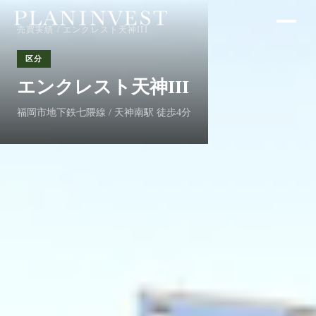
売買実績
/ エンクレスト天神III
区分
エンクレスト天神III
福岡市地下鉄七隈線 / 天神南駅 徒歩4分