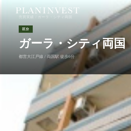
売買実績
/ ガーラ・シティ両国
区分
ガーラ・シティ両国
都営大江戸線 / 両国駅 徒歩6分