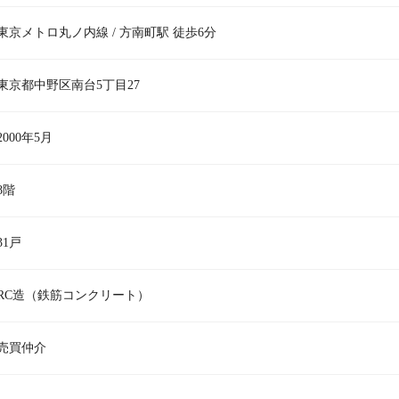
東京メトロ丸ノ内線 / 方南町駅 徒歩6分
東京都中野区南台5丁目27
2000年5月
8階
31戸
RC造（鉄筋コンクリート）
売買仲介