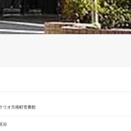
クリオ方南町壱番館
区分