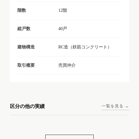
12階
階数
40戸
総戸数
RC造（鉄筋コンクリート）
建物構造
売買仲介
取引概要
東京メトロ日比谷線 / 入谷駅
大阪メトロ谷町線 / 四天王寺
西鉄天神大牟田線 / 大橋駅 徒
西鉄天神大牟田線 / 西鉄平尾
徒歩1分
前夕陽ヶ丘駅 徒歩4分
区分の他の実績
一覧を見る →
歩9分
駅 徒歩6分
コンシェリア東京入谷
ラナップスクエア四天
ランディックO2227
ランディックO2239
ステーションフロント
王寺