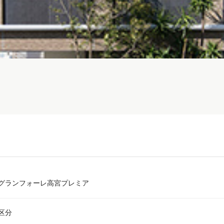
グランフォーレ高宮プレミア
区分