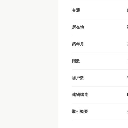
交通
所在地
築年月
階数
総戸数
建物構造
取引概要