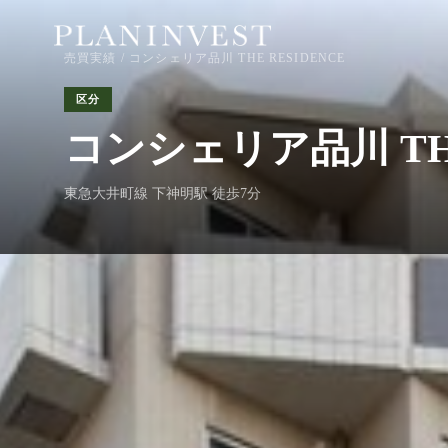
売買実績
/ コンシェリア品川 THE RESIDENCE
区分
コンシェリア品川 THE
東急大井町線 下神明駅 徒歩7分