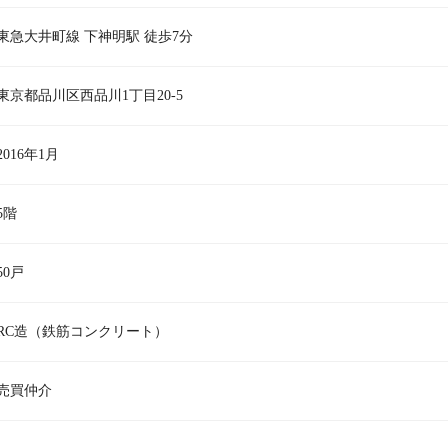
東急大井町線 下神明駅 徒歩7分
東京都品川区西品川1丁目20-5
2016年1月
5階
50戸
RC造（鉄筋コンクリート）
売買仲介