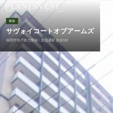
売買実績
/ サヴォイコートオブアームズ
区分
サヴォイコートオブアームズ
福岡市地下鉄七隈線 / 渡辺通駅 徒歩9分