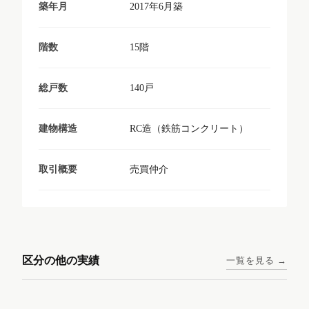
2017年6月築
築年月
15階
階数
140戸
総戸数
RC造（鉄筋コンクリート）
建物構造
売買仲介
取引概要
東京メトロ日比谷線 / 入谷駅
大阪メトロ谷町線 / 四天王寺
西鉄天神大牟田線 / 大橋駅 徒
西鉄天神大牟田線 / 西鉄平尾
徒歩1分
前夕陽ヶ丘駅 徒歩4分
区分の他の実績
一覧を見る →
歩9分
駅 徒歩6分
コンシェリア東京入谷
ラナップスクエア四天
ランディックO2227
ランディックO2239
ステーションフロント
王寺