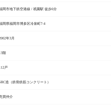
福岡市地下鉄空港線 / 祇園駅 徒歩6分
福岡県福岡市博多区冷泉町7-4
2002年3月
13階
112戸
SRC造（鉄骨鉄筋コンクリート）
売買仲介