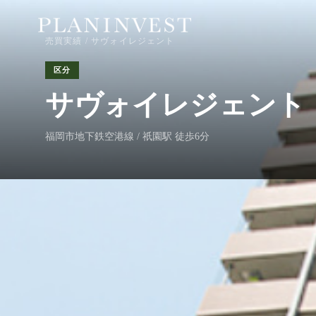
売買実績
/ サヴォイレジェント
区分
サヴォイレジェント
福岡市地下鉄空港線 / 祇園駅 徒歩6分