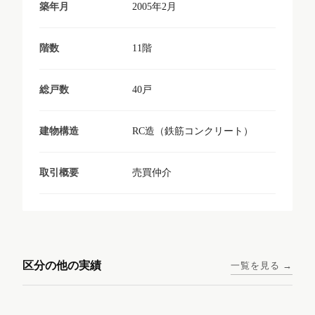
2005年2月
築年月
11階
階数
40戸
総戸数
RC造（鉄筋コンクリート）
建物構造
売買仲介
取引概要
東京メトロ日比谷線 / 入谷駅
大阪メトロ谷町線 / 四天王寺
西鉄天神大牟田線 / 大橋駅 徒
西鉄天神大牟田線 / 西鉄平尾
徒歩1分
前夕陽ヶ丘駅 徒歩4分
区分の他の実績
一覧を見る →
歩9分
駅 徒歩6分
コンシェリア東京入谷
ラナップスクエア四天
ランディックO2227
ランディックO2239
ステーションフロント
王寺