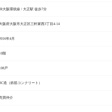
JR大阪環状線 / 大正駅 徒歩7分
大阪府大阪市大正区三軒家西3丁目4-14
2016年4月
10階
108戸
RC造（鉄筋コンクリート）
売買仲介