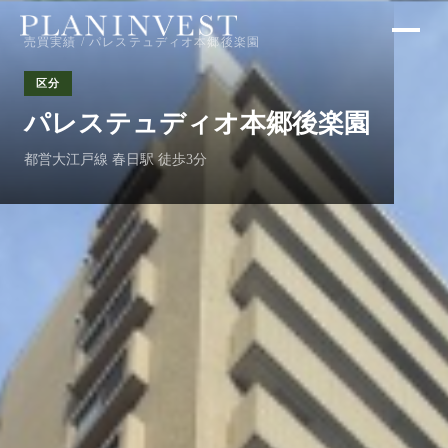
売買実績
/ パレステュディオ本郷後楽園
区分
パレステュディオ本郷後楽園
都営大江戸線 春日駅 徒歩3分