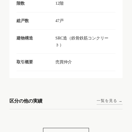
12階
階数
47戸
総戸数
SRC造（鉄骨鉄筋コンクリー
建物構造
ト）
売買仲介
取引概要
東京メトロ日比谷線 / 入谷駅
大阪メトロ谷町線 / 四天王寺
西鉄天神大牟田線 / 大橋駅 徒
西鉄天神大牟田線 / 西鉄平尾
徒歩1分
前夕陽ヶ丘駅 徒歩4分
区分の他の実績
一覧を見る →
歩9分
駅 徒歩6分
コンシェリア東京入谷
ラナップスクエア四天
ランディックO2227
ランディックO2239
ステーションフロント
王寺