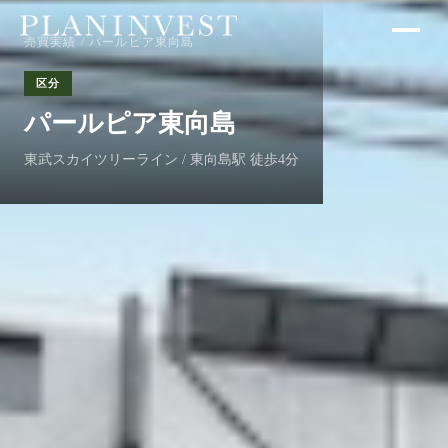
売買実績
/ パールピア東向島
区分
パールピア東向島
東武スカイツリーライン / 東向島駅 徒歩4分