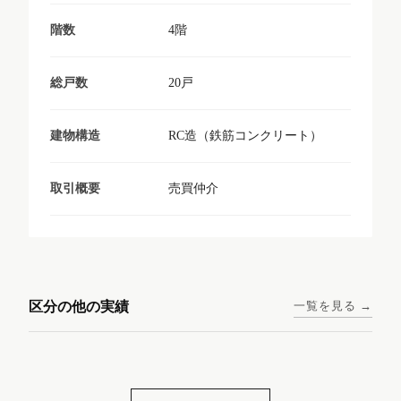
4階
階数
20戸
総戸数
RC造（鉄筋コンクリート）
建物構造
売買仲介
取引概要
東京メトロ日比谷線 / 入谷駅
大阪メトロ谷町線 / 四天王寺
西鉄天神大牟田線 / 大橋駅 徒
西鉄天神大牟田線 / 西鉄平尾
徒歩1分
前夕陽ヶ丘駅 徒歩4分
区分の他の実績
一覧を見る →
歩9分
駅 徒歩6分
コンシェリア東京入谷
ラナップスクエア四天
ランディックO2227
ランディックO2239
ステーションフロント
王寺