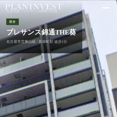
売買実績
/ プレサンス錦通THE葵
区分
プレサンス錦通THE葵
名古屋市営東山線 / 新栄町駅 徒歩1分