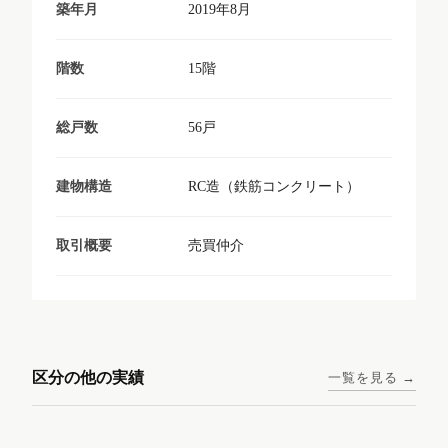
2019年8月
築年月
15階
階数
56戸
総戸数
RC造（鉄筋コンクリート）
建物構造
売買仲介
取引概要
東京メトロ日比谷線 / 入谷駅
大阪メトロ谷町線 / 四天王寺
西鉄天神大牟田線 / 大橋駅 徒
西鉄天神大牟田線 / 西鉄平尾
徒歩1分
前夕陽ヶ丘駅 徒歩4分
区分の他の実績
一覧を見る →
歩9分
駅 徒歩6分
コンシェリア東京入谷
ラナップスクエア四天
ランディックO2227
ランディックO2239
ステーションフロント
王寺