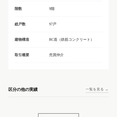
9階
階数
97戸
総戸数
RC造（鉄筋コンクリート）
建物構造
売買仲介
取引概要
東京メトロ日比谷線 / 入谷駅
大阪メトロ谷町線 / 四天王寺
西鉄天神大牟田線 / 大橋駅 徒
西鉄天神大牟田線 / 西鉄平尾
徒歩1分
前夕陽ヶ丘駅 徒歩4分
区分の他の実績
一覧を見る →
歩9分
駅 徒歩6分
コンシェリア東京入谷
ラナップスクエア四天
ランディックO2227
ランディックO2239
ステーションフロント
王寺