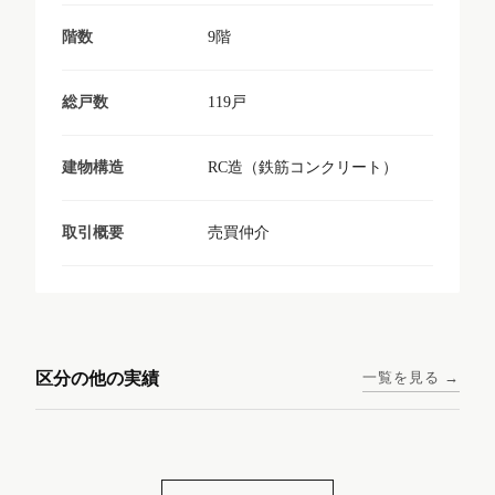
9階
階数
119戸
総戸数
RC造（鉄筋コンクリート）
建物構造
売買仲介
取引概要
東京メトロ日比谷線 / 入谷駅
大阪メトロ谷町線 / 四天王寺
西鉄天神大牟田線 / 大橋駅 徒
西鉄天神大牟田線 / 西鉄平尾
徒歩1分
前夕陽ヶ丘駅 徒歩4分
区分の他の実績
一覧を見る →
歩9分
駅 徒歩6分
コンシェリア東京入谷
ラナップスクエア四天
ランディックO2227
ランディックO2239
ステーションフロント
王寺