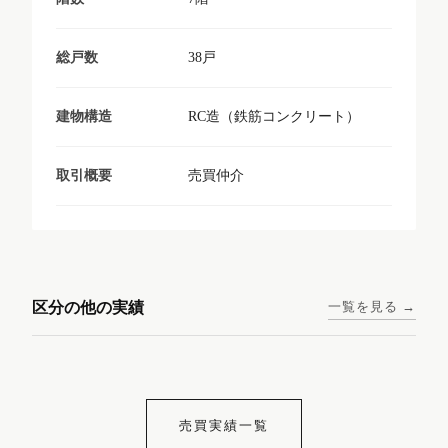
38戸
総戸数
RC造（鉄筋コンクリート）
建物構造
売買仲介
取引概要
東京メトロ日比谷線 / 入谷駅
大阪メトロ谷町線 / 四天王寺
西鉄天神大牟田線 / 大橋駅 徒
西鉄天神大牟田線 / 西鉄平尾
徒歩1分
前夕陽ヶ丘駅 徒歩4分
区分の他の実績
一覧を見る →
歩9分
駅 徒歩6分
コンシェリア東京入谷
ラナップスクエア四天
ランディックO2227
ランディックO2239
ステーションフロント
王寺
売買実績一覧