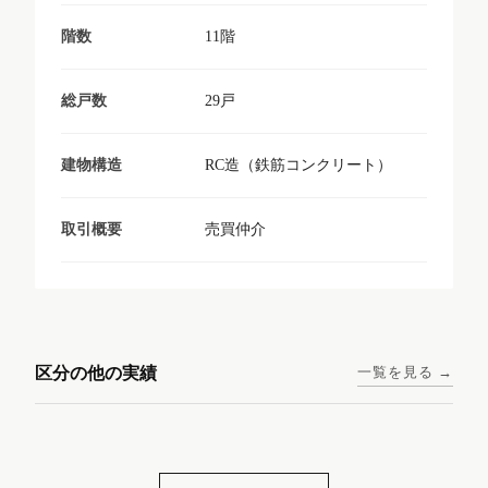
11階
階数
29戸
総戸数
RC造（鉄筋コンクリート）
建物構造
売買仲介
取引概要
東京メトロ日比谷線 / 入谷駅
大阪メトロ谷町線 / 四天王寺
西鉄天神大牟田線 / 大橋駅 徒
西鉄天神大牟田線 / 西鉄平尾
徒歩1分
前夕陽ヶ丘駅 徒歩4分
区分の他の実績
一覧を見る →
歩9分
駅 徒歩6分
コンシェリア東京入谷
ラナップスクエア四天
ランディックO2227
ランディックO2239
ステーションフロント
王寺