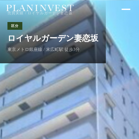
売買実績
/ ロイヤルガーデン妻恋坂
区分
ロイヤルガーデン妻恋坂
東京メトロ銀座線 / 末広町駅 徒歩3分