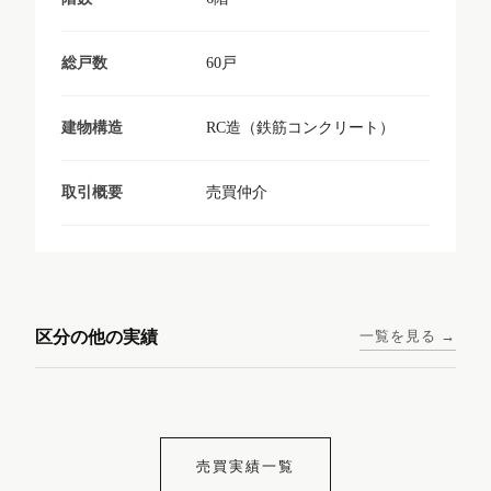
60戸
総戸数
RC造（鉄筋コンクリート）
建物構造
売買仲介
取引概要
東京メトロ日比谷線 / 入谷駅
大阪メトロ谷町線 / 四天王寺
西鉄天神大牟田線 / 大橋駅 徒
西鉄天神大牟田線 / 西鉄平尾
徒歩1分
前夕陽ヶ丘駅 徒歩4分
区分の他の実績
一覧を見る →
歩9分
駅 徒歩6分
コンシェリア東京入谷
ラナップスクエア四天
ランディックO2227
ランディックO2239
ステーションフロント
王寺
売買実績一覧