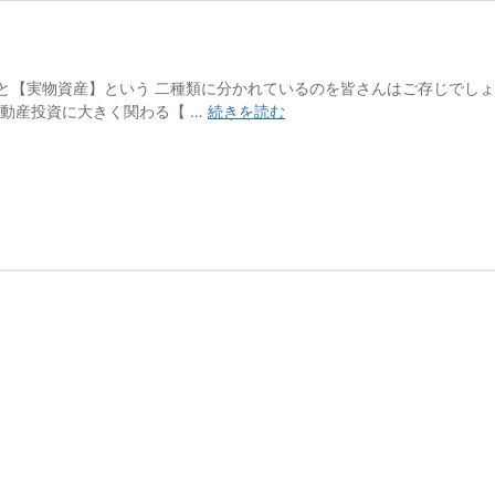
と【実物資産】という 二種類に分かれているのを皆さんはご存じでしょ
実
動産投資に大きく関わる【 …
続きを読む
物
資
産
に
つ
い
て