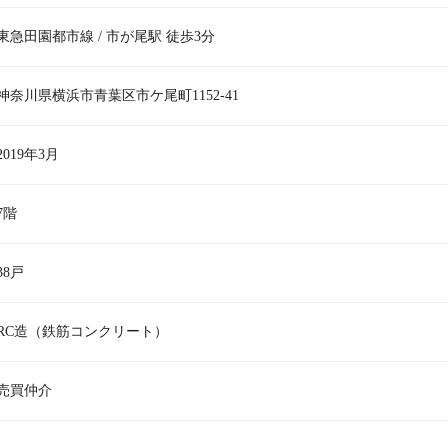
東急田園都市線 / 市が尾駅 徒歩3分
神奈川県横浜市青葉区市ケ尾町1152-41
2019年3月
7階
38戸
RC造（鉄筋コンクリート）
売買仲介