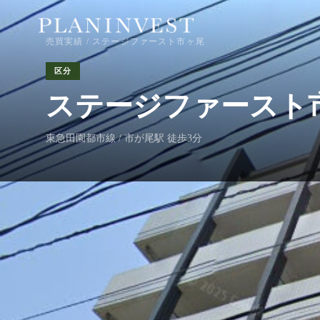
売買実績
/ ステージファースト市ヶ尾
区分
ステージファースト
東急田園都市線 / 市が尾駅 徒歩3分