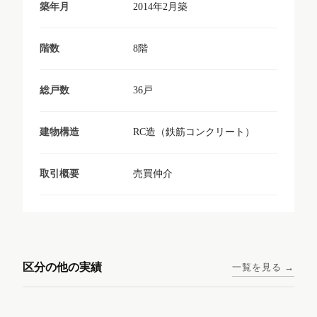
2014年2月築
築年月
8階
階数
36戸
総戸数
RC造（鉄筋コンクリート）
建物構造
売買仲介
取引概要
東京メトロ日比谷線 / 入谷駅
大阪メトロ谷町線 / 四天王寺
西鉄天神大牟田線 / 大橋駅 徒
西鉄天神大牟田線 / 西鉄平尾
徒歩1分
前夕陽ヶ丘駅 徒歩4分
区分の他の実績
一覧を見る →
歩9分
駅 徒歩6分
コンシェリア東京入谷
ラナップスクエア四天
ランディックO2227
ランディックO2239
ステーションフロント
王寺