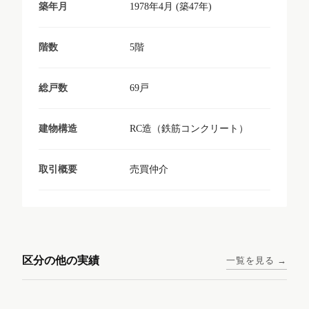
1978年4月 (築47年)
築年月
5階
階数
69戸
総戸数
RC造（鉄筋コンクリート）
建物構造
売買仲介
取引概要
東京メトロ日比谷線 / 入谷駅
大阪メトロ谷町線 / 四天王寺
西鉄天神大牟田線 / 大橋駅 徒
西鉄天神大牟田線 / 西鉄平尾
徒歩1分
前夕陽ヶ丘駅 徒歩4分
区分の他の実績
一覧を見る →
歩9分
駅 徒歩6分
コンシェリア東京入谷
ラナップスクエア四天
ランディックO2227
ランディックO2239
ステーションフロント
王寺