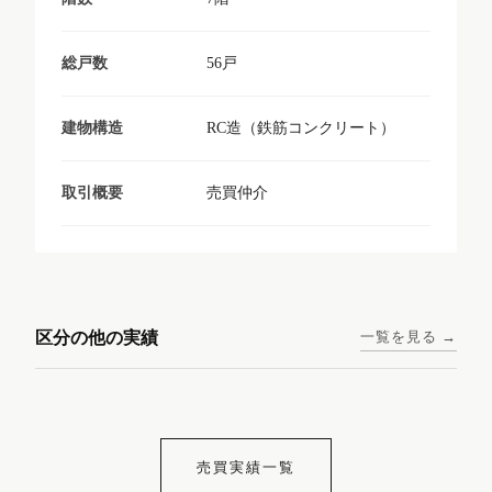
56戸
総戸数
RC造（鉄筋コンクリート）
建物構造
売買仲介
取引概要
東京メトロ日比谷線 / 入谷駅
大阪メトロ谷町線 / 四天王寺
西鉄天神大牟田線 / 大橋駅 徒
西鉄天神大牟田線 / 西鉄平尾
徒歩1分
前夕陽ヶ丘駅 徒歩4分
区分の他の実績
一覧を見る →
歩9分
駅 徒歩6分
コンシェリア東京入谷
ラナップスクエア四天
ランディックO2227
ランディックO2239
ステーションフロント
王寺
売買実績一覧