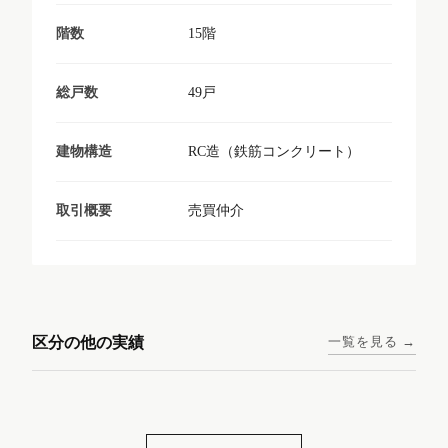
15階
階数
49戸
総戸数
RC造（鉄筋コンクリート）
建物構造
売買仲介
取引概要
東京メトロ日比谷線 / 入谷駅
大阪メトロ谷町線 / 四天王寺
西鉄天神大牟田線 / 大橋駅 徒
西鉄天神大牟田線 / 西鉄平尾
徒歩1分
前夕陽ヶ丘駅 徒歩4分
区分の他の実績
一覧を見る →
歩9分
駅 徒歩6分
コンシェリア東京入谷
ラナップスクエア四天
ランディックO2227
ランディックO2239
ステーションフロント
王寺