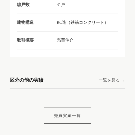
31戸
総戸数
RC造（鉄筋コンクリート）
建物構造
売買仲介
取引概要
東京メトロ日比谷線 / 入谷駅
大阪メトロ谷町線 / 四天王寺
西鉄天神大牟田線 / 大橋駅 徒
西鉄天神大牟田線 / 西鉄平尾
徒歩1分
前夕陽ヶ丘駅 徒歩4分
区分の他の実績
一覧を見る →
歩9分
駅 徒歩6分
コンシェリア東京入谷
ラナップスクエア四天
ランディックO2227
ランディックO2239
ステーションフロント
王寺
売買実績一覧