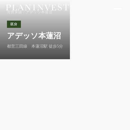
売買実績
/ アデッソ本蓮沼
区分
アデッソ本蓮沼
都営三田線 本蓮沼駅 徒歩5分