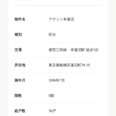
アデッソ本蓮沼
物件名
区分
種別
都営三田線 本蓮沼駅 徒歩5分
交通
東京都板橋区蓮沼町39-10
所在地
2006年7月
築年月
6階
階数
36戸
総戸数