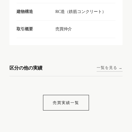
RC造（鉄筋コンクリート）
建物構造
売買仲介
取引概要
東京メトロ日比谷線 / 入谷駅
大阪メトロ谷町線 / 四天王寺
西鉄天神大牟田線 / 大橋駅 徒
西鉄天神大牟田線 / 西鉄平尾
徒歩1分
前夕陽ヶ丘駅 徒歩4分
区分の他の実績
一覧を見る →
歩9分
駅 徒歩6分
コンシェリア東京入谷
ラナップスクエア四天
ランディックO2227
ランディックO2239
ステーションフロント
王寺
売買実績一覧