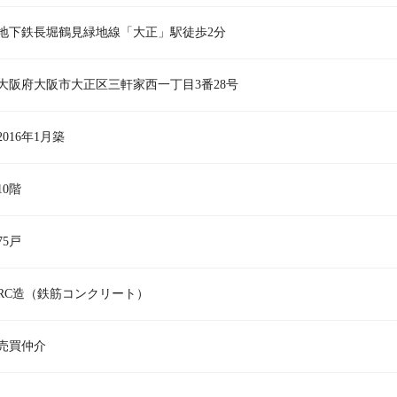
地下鉄長堀鶴見緑地線「大正」駅徒歩2分
大阪府大阪市大正区三軒家西一丁目3番28号
2016年1月築
10階
75戸
RC造（鉄筋コンクリート）
売買仲介