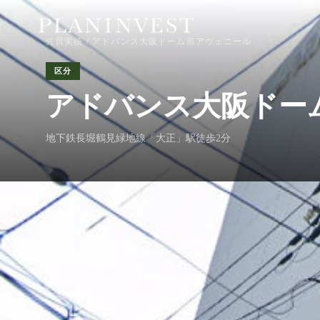
売買実績
/ アドバンス大阪ドーム前アヴェニール
区分
アドバンス大阪ドー
地下鉄長堀鶴見緑地線「大正」駅徒歩2分