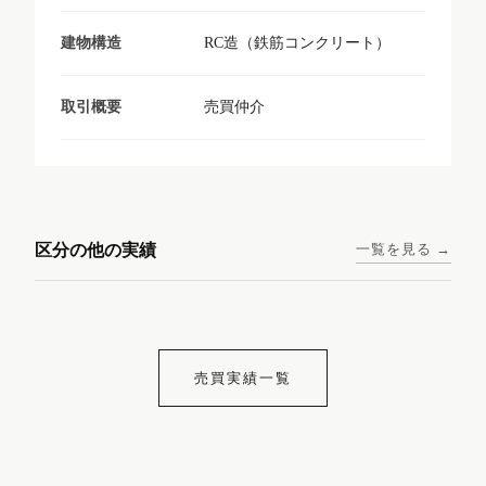
RC造（鉄筋コンクリート）
建物構造
売買仲介
取引概要
東京メトロ日比谷線 / 入谷駅
大阪メトロ谷町線 / 四天王寺
西鉄天神大牟田線 / 大橋駅 徒
西鉄天神大牟田線 / 西鉄平尾
徒歩1分
前夕陽ヶ丘駅 徒歩4分
区分の他の実績
一覧を見る →
歩9分
駅 徒歩6分
コンシェリア東京入谷
ラナップスクエア四天
ランディックO2227
ランディックO2239
ステーションフロント
王寺
売買実績一覧