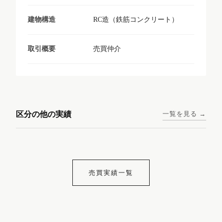
RC造（鉄筋コンクリート）
建物構造
売買仲介
取引概要
東京メトロ日比谷線 / 入谷駅
大阪メトロ谷町線 / 四天王寺
西鉄天神大牟田線 / 大橋駅 徒
西鉄天神大牟田線 / 西鉄平尾
徒歩1分
前夕陽ヶ丘駅 徒歩4分
区分の他の実績
一覧を見る →
歩9分
駅 徒歩6分
コンシェリア東京入谷
ラナップスクエア四天
ランディックO2227
ランディックO2239
ステーションフロント
王寺
売買実績一覧