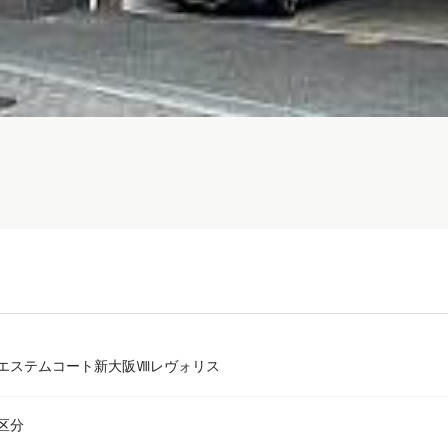
エステムコート新大阪Ⅷレヴォリス
区分