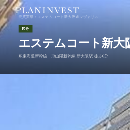
売買実績
/ エステムコート新大阪Ⅷレヴォリス
区分
エステムコート新大
JR東海道新幹線・JR山陽新幹線 新大阪駅 徒歩6分