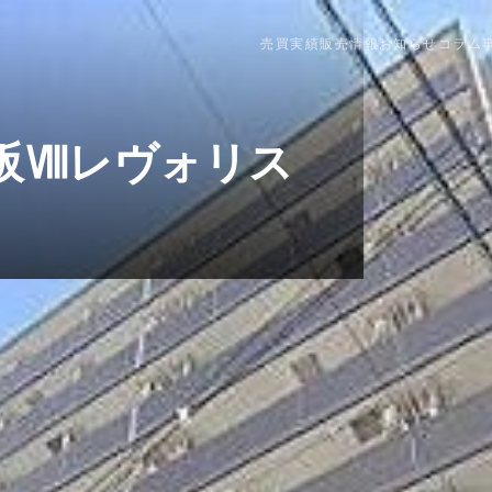
売買実績
販売情報
お知らせ
コラム
阪Ⅷレヴォリス