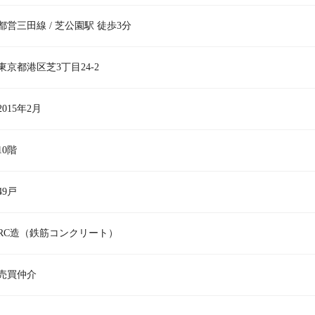
都営三田線 / 芝公園駅 徒歩3分
東京都港区芝3丁目24-2
2015年2月
10階
49戸
RC造（鉄筋コンクリート）
売買仲介