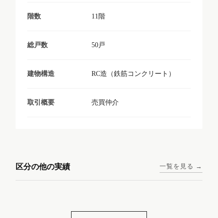
11階
階数
50戸
総戸数
RC造（鉄筋コンクリート）
建物構造
売買仲介
取引概要
東京メトロ日比谷線 / 入谷駅
大阪メトロ谷町線 / 四天王寺
西鉄天神大牟田線 / 大橋駅 徒
西鉄天神大牟田線 / 西鉄平尾
徒歩1分
前夕陽ヶ丘駅 徒歩4分
区分の他の実績
一覧を見る →
歩9分
駅 徒歩6分
コンシェリア東京入谷
ラナップスクエア四天
ランディックO2227
ランディックO2239
ステーションフロント
王寺