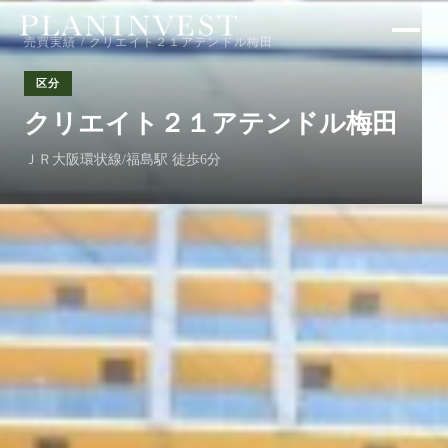
売買実績
/ クリエイト２１アテンドル梅田
区分
クリエイト２１アテンドル梅田
ＪＲ大阪環状線/福島駅 徒歩6分