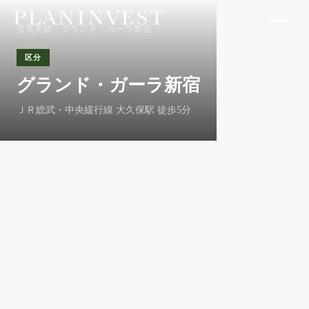
売買実績
/ グランド・ガーラ新宿
区分
グランド・ガーラ新宿
ＪＲ総武・中央緩行線 大久保駅 徒歩5分