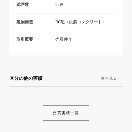
82戸
総戸数
RC造（鉄筋コンクリート）
建物構造
売買仲介
取引概要
東京メトロ日比谷線 / 入谷駅
大阪メトロ谷町線 / 四天王寺
西鉄天神大牟田線 / 大橋駅 徒
西鉄天神大牟田線 / 西鉄平尾
徒歩1分
前夕陽ヶ丘駅 徒歩4分
区分の他の実績
一覧を見る →
歩9分
駅 徒歩6分
コンシェリア東京入谷
ラナップスクエア四天
ランディックO2227
ランディックO2239
ステーションフロント
王寺
売買実績一覧