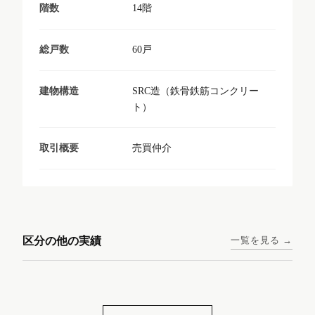
14階
階数
60戸
総戸数
SRC造（鉄骨鉄筋コンクリー
建物構造
ト）
売買仲介
取引概要
東京メトロ日比谷線 / 入谷駅
大阪メトロ谷町線 / 四天王寺
西鉄天神大牟田線 / 大橋駅 徒
西鉄天神大牟田線 / 西鉄平尾
徒歩1分
前夕陽ヶ丘駅 徒歩4分
区分の他の実績
一覧を見る →
歩9分
駅 徒歩6分
コンシェリア東京入谷
ラナップスクエア四天
ランディックO2227
ランディックO2239
ステーションフロント
王寺