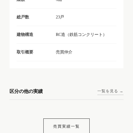
23戸
総戸数
RC造（鉄筋コンクリート）
建物構造
売買仲介
取引概要
東京メトロ日比谷線 / 入谷駅
大阪メトロ谷町線 / 四天王寺
西鉄天神大牟田線 / 大橋駅 徒
西鉄天神大牟田線 / 西鉄平尾
徒歩1分
前夕陽ヶ丘駅 徒歩4分
区分の他の実績
一覧を見る →
歩9分
駅 徒歩6分
コンシェリア東京入谷
ラナップスクエア四天
ランディックO2227
ランディックO2239
ステーションフロント
王寺
売買実績一覧