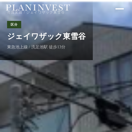
売買実績
/ ジェイワザック東雪谷
区分
ジェイワザック東雪谷
東急池上線 / 洗足池駅 徒歩13分