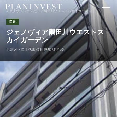
売買実績
/ ジェノヴィア隅田川ウエストスカイガーデン
区分
ジェノヴィア隅田川ウエストス
カイガーデン
東京メトロ千代田線 町屋駅 徒歩5分