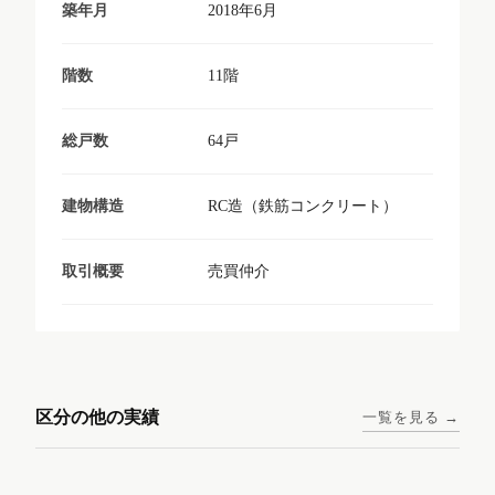
2018年6月
築年月
11階
階数
64戸
総戸数
RC造（鉄筋コンクリート）
建物構造
売買仲介
取引概要
東京メトロ日比谷線 / 入谷駅
大阪メトロ谷町線 / 四天王寺
西鉄天神大牟田線 / 大橋駅 徒
西鉄天神大牟田線 / 西鉄平尾
徒歩1分
前夕陽ヶ丘駅 徒歩4分
区分の他の実績
一覧を見る →
歩9分
駅 徒歩6分
コンシェリア東京入谷
ラナップスクエア四天
ランディックO2227
ランディックO2239
ステーションフロント
王寺