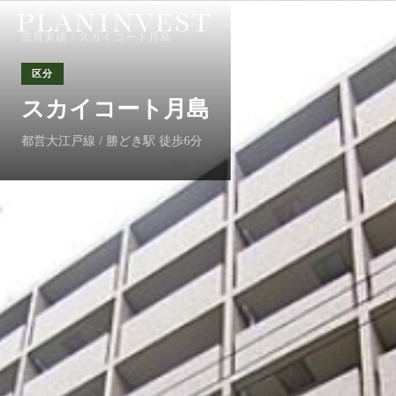
売買実績
/ スカイコート月島
区分
スカイコート月島
都営大江戸線 / 勝どき駅 徒歩6分