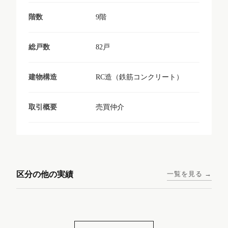
9階
階数
82戸
総戸数
RC造（鉄筋コンクリート）
建物構造
売買仲介
取引概要
東京メトロ日比谷線 / 入谷駅
大阪メトロ谷町線 / 四天王寺
西鉄天神大牟田線 / 大橋駅 徒
西鉄天神大牟田線 / 西鉄平尾
徒歩1分
前夕陽ヶ丘駅 徒歩4分
区分の他の実績
一覧を見る →
歩9分
駅 徒歩6分
コンシェリア東京入谷
ラナップスクエア四天
ランディックO2227
ランディックO2239
ステーションフロント
王寺