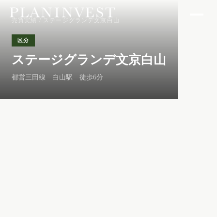
売買実績
/ ステージグランデ文京白山
区分
ステージグランデ文京白山
都営三田線 白山駅 徒歩6分