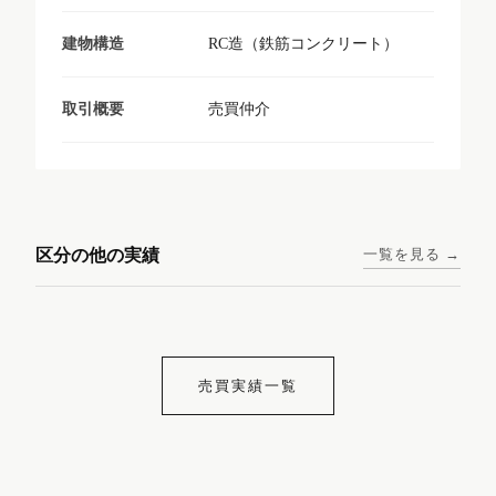
RC造（鉄筋コンクリート）
建物構造
売買仲介
取引概要
東京メトロ日比谷線 / 入谷駅
大阪メトロ谷町線 / 四天王寺
西鉄天神大牟田線 / 大橋駅 徒
西鉄天神大牟田線 / 西鉄平尾
徒歩1分
前夕陽ヶ丘駅 徒歩4分
区分の他の実績
一覧を見る →
歩9分
駅 徒歩6分
コンシェリア東京入谷
ラナップスクエア四天
ランディックO2227
ランディックO2239
ステーションフロント
王寺
売買実績一覧